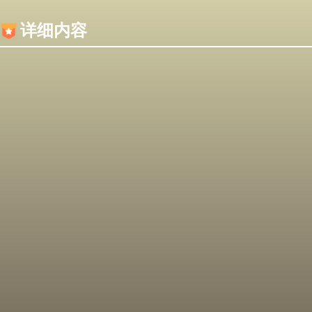
内容加载失败，可能是你的浏览器屏蔽了JS脚本！
详细内容