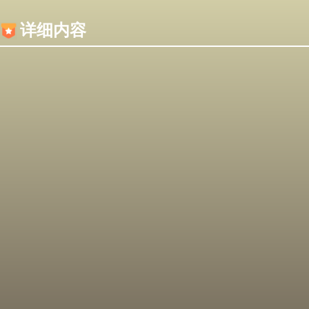
内容加载失败，可能是你的浏览器屏蔽了JS脚本！
详细内容