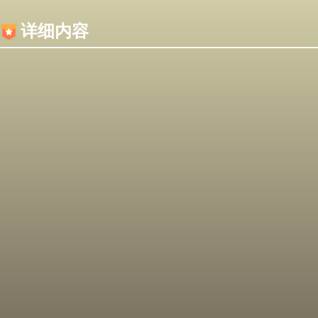
内容加载失败，可能是你的浏览器屏蔽了JS脚本！
详细内容