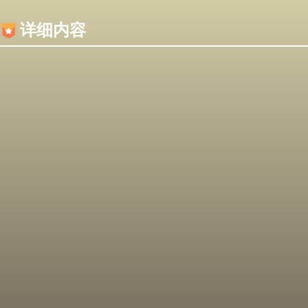
内容加载失败，可能是你的浏览器屏蔽了JS脚本！
详细内容