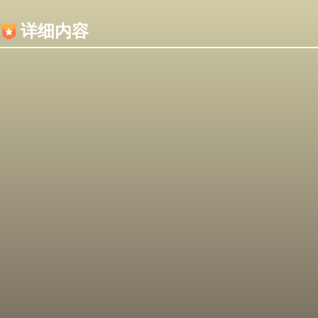
内容加载失败，可能是你的浏览器屏蔽了JS脚本！
详细内容