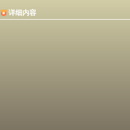
内容加载失败，可能是你的浏览器屏蔽了JS脚本！
详细内容