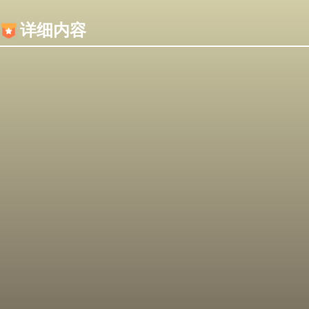
内容加载失败，可能是你的浏览器屏蔽了JS脚本！
详细内容