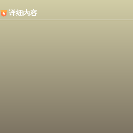
内容加载失败，可能是你的浏览器屏蔽了JS脚本！
详细内容