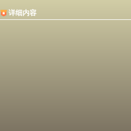
内容加载失败，可能是你的浏览器屏蔽了JS脚本！
详细内容