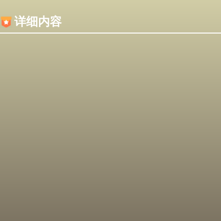
内容加载失败，可能是你的浏览器屏蔽了JS脚本！
详细内容