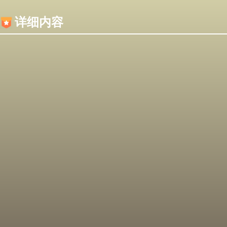
内容加载失败，可能是你的浏览器屏蔽了JS脚本！
详细内容