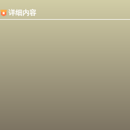
内容加载失败，可能是你的浏览器屏蔽了JS脚本！
详细内容