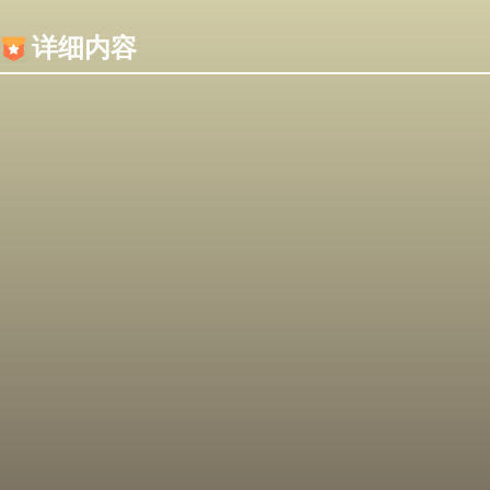
内容加载失败，可能是你的浏览器屏蔽了JS脚本！
详细内容