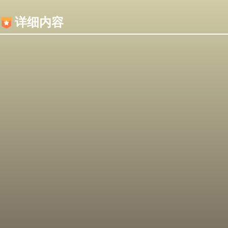
内容加载失败，可能是你的浏览器屏蔽了JS脚本！
详细内容