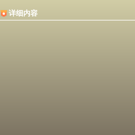
内容加载失败，可能是你的浏览器屏蔽了JS脚本！
详细内容