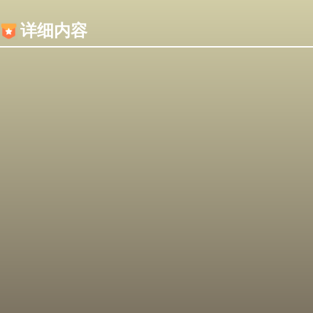
内容加载失败，可能是你的浏览器屏蔽了JS脚本！
详细内容