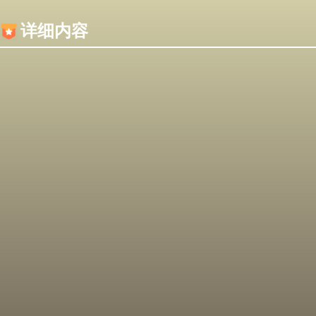
内容加载失败，可能是你的浏览器屏蔽了JS脚本！
详细内容