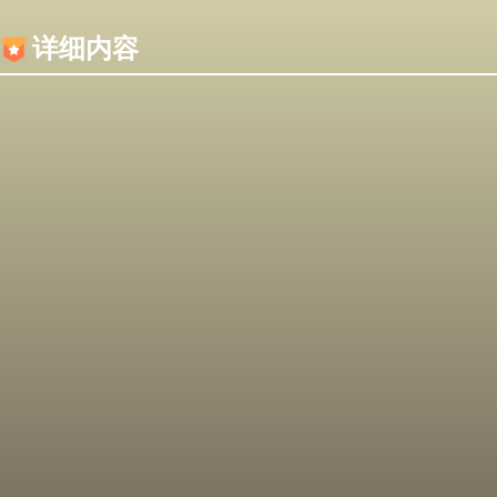
内容加载失败，可能是你的浏览器屏蔽了JS脚本！
详细内容