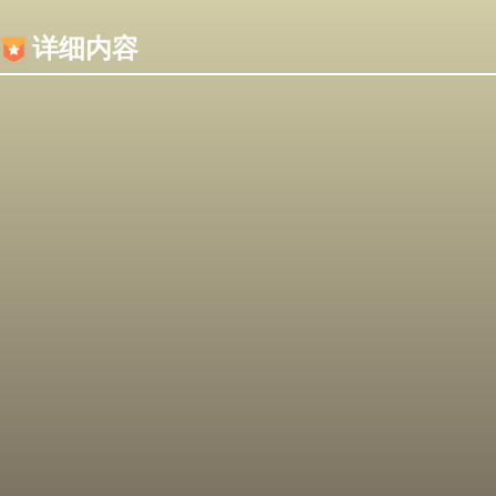
内容加载失败，可能是你的浏览器屏蔽了JS脚本！
详细内容