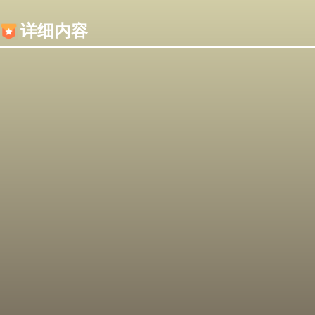
内容加载失败，可能是你的浏览器屏蔽了JS脚本！
详细内容