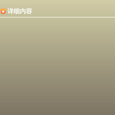
内容加载失败，可能是你的浏览器屏蔽了JS脚本！
详细内容