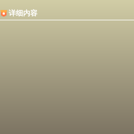
内容加载失败，可能是你的浏览器屏蔽了JS脚本！
详细内容