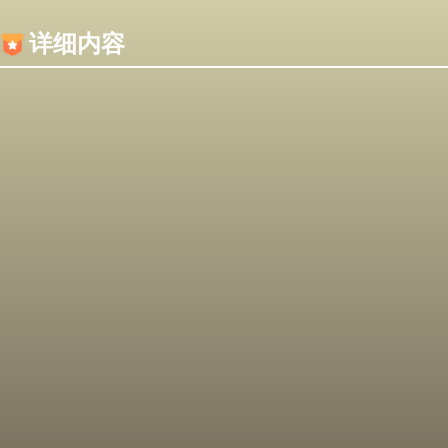
内容加载失败，可能是你的浏览器屏蔽了JS脚本！
详细内容