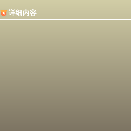
内容加载失败，可能是你的浏览器屏蔽了JS脚本！
详细内容