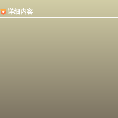
内容加载失败，可能是你的浏览器屏蔽了JS脚本！
详细内容