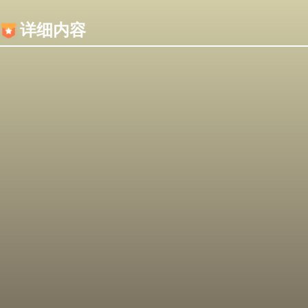
内容加载失败，可能是你的浏览器屏蔽了JS脚本！
详细内容