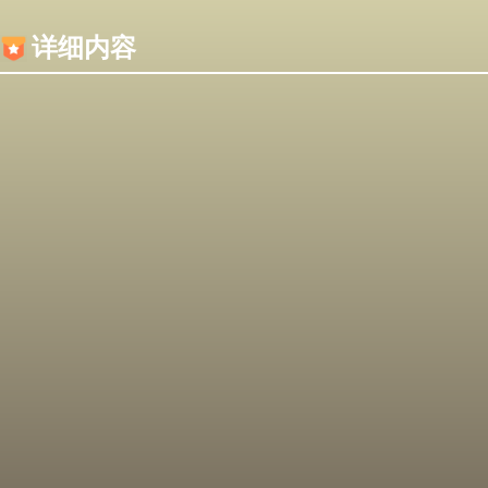
内容加载失败，可能是你的浏览器屏蔽了JS脚本！
详细内容