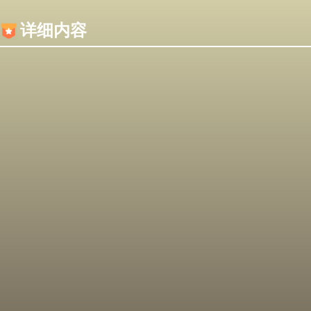
内容加载失败，可能是你的浏览器屏蔽了JS脚本！
详细内容