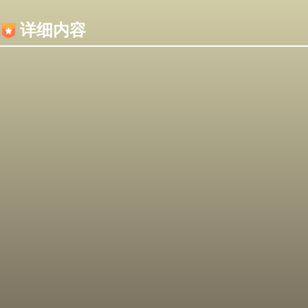
内容加载失败，可能是你的浏览器屏蔽了JS脚本！
详细内容