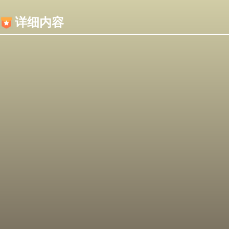
内容加载失败，可能是你的浏览器屏蔽了JS脚本！
详细内容