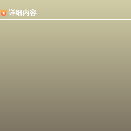
内容加载失败，可能是你的浏览器屏蔽了JS脚本！
详细内容