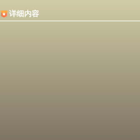
内容加载失败，可能是你的浏览器屏蔽了JS脚本！
详细内容