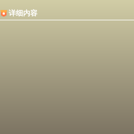
内容加载失败，可能是你的浏览器屏蔽了JS脚本！
详细内容