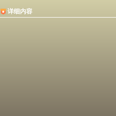
内容加载失败，可能是你的浏览器屏蔽了JS脚本！
详细内容