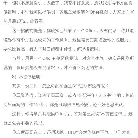
千，但我不愿意提供，太低了，我都不好意思，所以我觉得不方面提
供证明，不过我可以提供另一家愿意录取我的Offer截图，人家上面写
的月薪1万2，你看看。
这一招的前提是，你确实已经有了一个Offer，没有的话，你只能
谎称你有个月薪比较高的工作意向。这里需要短期增强你的说服力，
要求比较高，有人平时口齿都不伶俐，何况撒谎时。
当然，用另一个Offer有倒逼的意味，对方会生气，确实是刚刚所
说的工资证据都没有的情况下，才不得不为之的方法。
8）不提供证明
其实一份工作，怎么可能前面这6个证明都没有呢？
你工资造假，谎称了高工资，或者“在职半年+失业半年”的，你简
历里面写的工作“至今”。你是丑媳妇怕见公婆，还不好意思承认。
这种，你得拿到其他俩Offer后，才对第三家说“不方便提供”。这
就是爱要不要的意思。
你态度高高在上，还很决绝，HR才会对你低声下气，他们才会