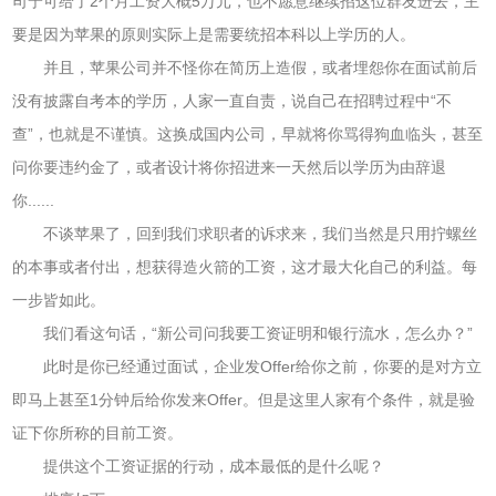
司宁可给了2个月工资大概5万元，也不愿意继续招这位群友进去，主
要是因为苹果的原则实际上是需要统招本科以上学历的人。
并且，苹果公司并不怪你在简历上造假，或者埋怨你在面试前后
没有披露自考本的学历，人家一直自责，说自己在招聘过程中“不
查”，也就是不谨慎。这换成国内公司，早就将你骂得狗血临头，甚至
问你要违约金了，或者设计将你招进来一天然后以学历为由辞退
你......
不谈苹果了，回到我们求职者的诉求来，我们当然是只用拧螺丝
的本事或者付出，想获得造火箭的工资，这才最大化自己的利益。每
一步皆如此。
我们看这句话，“新公司问我要工资证明和银行流水，怎么办？”
此时是你已经通过面试，企业发Offer给你之前，你要的是对方立
即马上甚至1分钟后给你发来Offer。但是这里人家有个条件，就是验
证下你所称的目前工资。
提供这个工资证据的行动，成本最低的是什么呢？